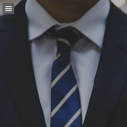
Accueil
À propos
Services
Témoignages
Équipe
Recrutement
Contact
English